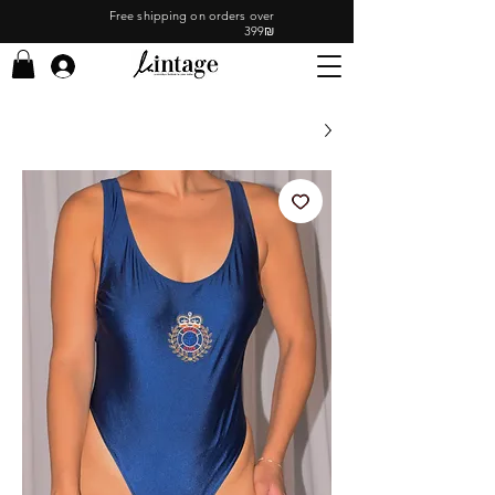
Free shipping on orders over
399₪