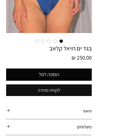
בגד ים רויאל קלאב
מחיר
הוספה לסל
לקנייה מהירה
תיאור
קולקציית גרמניה חדשה! פריט זה הוא חלק מקולקציית
משלוחים
גרמניה ונאסף עם עוד מעל ל- 600 פריטי וינטג׳ ברחבי
גרמניה!