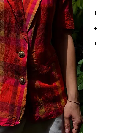
פריט זה הוא חלק מקולקציית גרמניה ונאסף עם עוד מעל ל- 300
שילוב מנצח. עם כפתורים
 כיסים בחזית. סטייללל
מדיום (בתמונות יושב על מידה
צים, אז אין סיבה שפריט
ם האפשרי כדי לאפשר
ת לפריטים אשר נרכשו
חזרת הפריט ובמקביל
יש לשלוח את הפריט חזרה עם הקבלה המצורפת עד 5 ימי עסקים