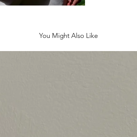
לא נלבש ועם התוויות
 לינטג' אחראית על
אל.
You Might Also Like
ירות מושלם, ולכן אנו
ן על כל שאלה נוספת ♥