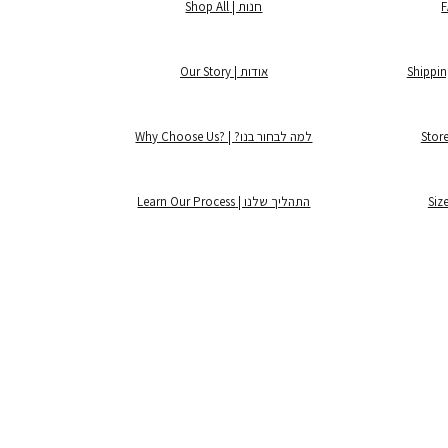
חנות | Shop All
אודות | Our Story
למה לבחור בנו? | ?Why Choose Us
התהליך שלנו | Learn Our Process
©2025 by Lintage