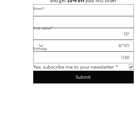
and get 
10% off 
your first order
*Email
*First name
חודש
Birthday
Yes, subscribe me to your newsletter.
*
Submit