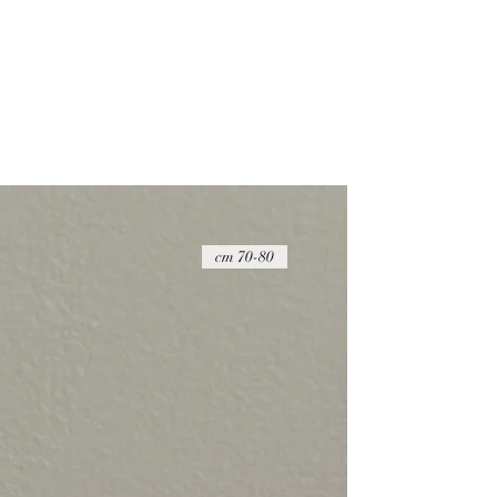
ההחזר הכספי יבוצע בניכוי של 20 ש"ח
על הפריט להיות במצבו המקורי, כאשר הוא 
שלמות
דמי החזרת המשלוח הם באחריות הקונה ואין
החזרת המוצרים באמצעות חברת דואר ישר
הדבר החשוב ביותר עבורנו הוא להעניק לך ש
זמינים בפייסבוק ובאינסטגרם כדי לענות לכ
70-80 cm