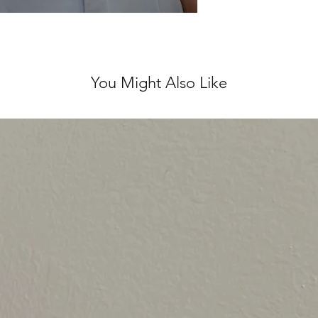
לא נלבש ועם התוויות
 לינטג' אחראית על
אל.
You Might Also Like
ירות מושלם, ולכן אנו
ן על כל שאלה נוספת ♥