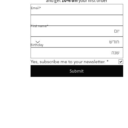
and get 
10% off 
your first order
*Email
*First name
חודש
Birthday
Yes, subscribe me to your newsletter.
*
Submit