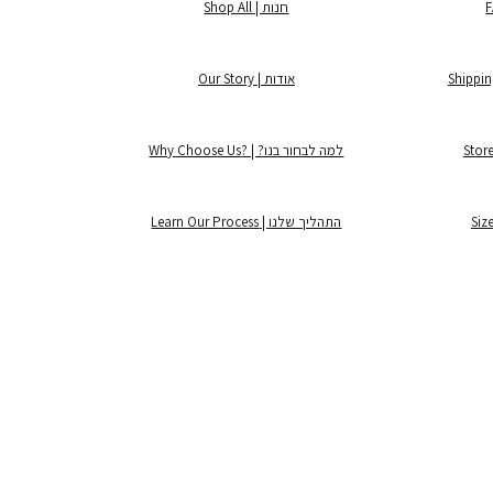
חנות | Shop All
אודות | Our Story
למה לבחור בנו? | ?Why Choose Us
התהליך שלנו | Learn Our Process
©2025 by Lintage