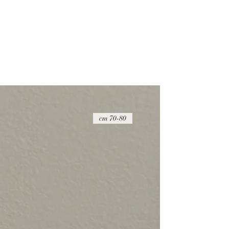
ההחזר הכספי יבוצע בניכוי של 20 ש"ח
על הפריט להיות במצבו המקורי, כאשר הוא 
שלמות
דמי החזרת המשלוח הם באחריות הקונה ואין
החזרת המוצרים באמצעות חברת דואר ישר
הדבר החשוב ביותר עבורנו הוא להעניק לך ש
זמינים בפייסבוק ובאינסטגרם כדי לענות לכ
70-80 cm