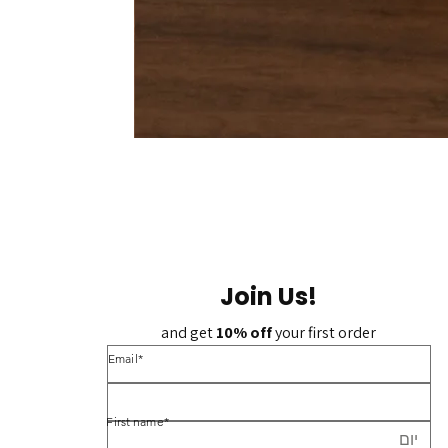
Join Us!
and get 
10% off 
your first order
*Email
*First name