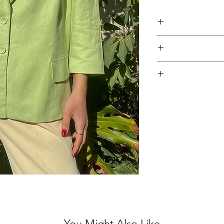
 מצופים בד ושני דמויי
 לארג'-אקסטרה לארג' או למידות
ה סמול-מדיום).
צים, אז אין סיבה שפריט
כתמים כמו שמופיע
ובשים אותו.
ם האפשרי כדי לאפשר
ת לפריטים אשר נרכשו
חזרת הפריט ובמקביל
יש לשלוח את הפריט חזרה עם הקבלה המצורפת עד 5 ימי עסקים
You Might Also Like