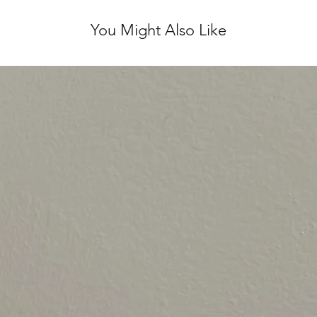
You Might Also Like
יש לשלוח את הפריט חזרה עם הקבלה המצורפת עד 5 ימי עסקים
לא נלבש ועם התוויות
 לינטג' אחראית על
אל.
ירות מושלם, ולכן אנו
ן על כל שאלה נוספת ♥