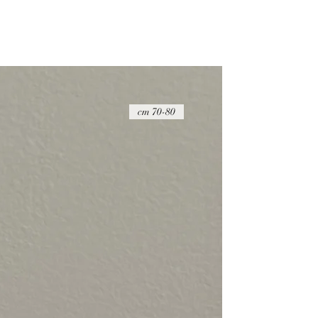
לסעיפים הבאים:​​
מרגע קבלת החבילה
ההחזר הכספי יבוצע בניכוי של 20 ש"ח
על הפריט להיות במצבו המקורי, כאשר הוא 
שלמות
דמי החזרת המשלוח הם באחריות הקונה ואין
70-80 cm
החזרת המוצרים באמצעות חברת דואר ישר
הדבר החשוב ביותר עבורנו הוא להעניק לך ש
זמינים בפייסבוק ובאינסטגרם כדי לענות לכ