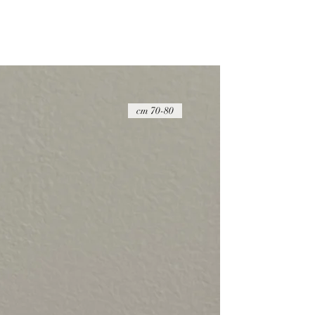
ההחזר הכספי יבוצע בניכוי של 20 ש"ח
על הפריט להיות במצבו המקורי, כאשר הוא 
שלמות
דמי החזרת המשלוח הם באחריות הקונה ואין
החזרת המוצרים באמצעות חברת דואר ישר
הדבר החשוב ביותר עבורנו הוא להעניק לך ש
זמינים בפייסבוק ובאינסטגרם כדי לענות לכ
70-80 cm