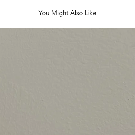
לא נלבש ועם התוויות
You Might Also Like
 לינטג' אחראית על
אל.
ירות מושלם, ולכן אנו
ן על כל שאלה נוספת ♥