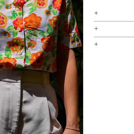
פריט זה הוא חלק מקולקציית גרמניה ונאסף עם עוד מעל ל- 300
של פרחים, גזרה קלאסית
שחד משמעית טיימלס ולעולם לא יוצאת מהאופנה. וכמובן - 100%
צים, אז אין סיבה שפריט
מדיום (בתמונות יושבת על
ם האפשרי כדי לאפשר
ת לפריטים אשר נרכשו
חזרת הפריט ובמקביל
יש לשלוח את הפריט חזרה עם הקבלה המצורפת עד 5 ימי עסקים