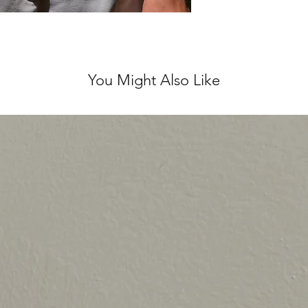
לא נלבש ועם התוויות
 לינטג' אחראית על
אל.
You Might Also Like
ירות מושלם, ולכן אנו
ן על כל שאלה נוספת ♥