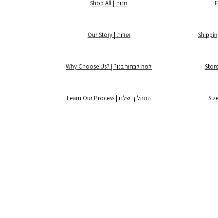
חנות | Shop All
אודות | Our Story
למה לבחור בנו? | ?Why Choose Us
התהליך שלנו | Learn Our Process
©2025 by Lintage