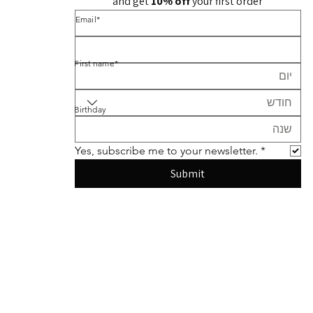
and get 
10% off 
your first order
*Email
*First name
חודש
Birthday
Yes, subscribe me to your newsletter.
*
Submit