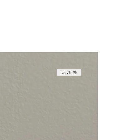
ההחזר הכספי יבוצע בניכוי של 20 ש"ח
על הפריט להיות במצבו המקורי, כאשר הוא 
שלמות
דמי החזרת המשלוח הם באחריות הקונה ואין
החזרת המוצרים באמצעות חברת דואר ישר
הדבר החשוב ביותר עבורנו הוא להעניק לך ש
זמינים בפייסבוק ובאינסטגרם כדי לענות לכ
70-80 cm