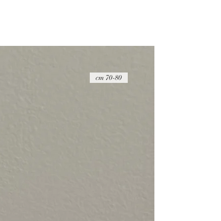
לסעיפים הבאים:​​
מרגע קבלת החבילה
ההחזר הכספי יבוצע בניכוי של 20 ש"ח
על הפריט להיות במצבו המקורי, כאשר הוא 
שלמות
דמי החזרת המשלוח הם באחריות הקונה ואין
70-80 cm
החזרת המוצרים באמצעות חברת דואר ישר
הדבר החשוב ביותר עבורנו הוא להעניק לך ש
זמינים בפייסבוק ובאינסטגרם כדי לענות לכ