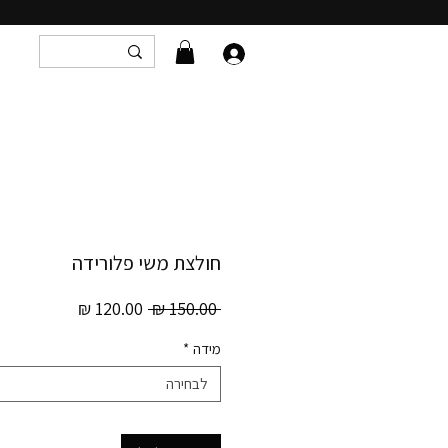
חולצת משי פלורידה
מחיר
מחיר
 ‏150.00 ‏₪ 
רגיל
מבצע
מידה
*
לבחירה