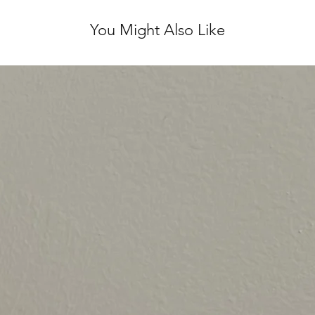
You Might Also Like
יש לשלוח את הפריט חזרה עם הקבלה המצורפת עד 5 ימי עסקים
לא נלבש ועם התוויות
 לינטג' אחראית על
אל.
ירות מושלם, ולכן אנו
ן על כל שאלה נוספת ♥