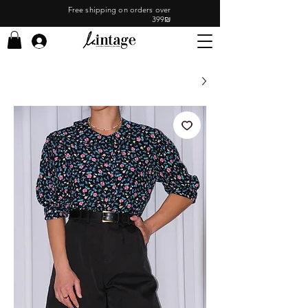
Free shipping on orders over
399₪