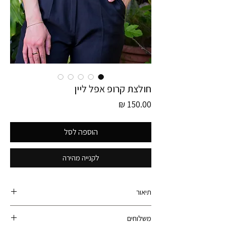
חולצת קרופ אפל ליין
מחיר
הוספה לסל
לקנייה מהירה
תיאור
קולקציית גרמניה!
משלוחים
חולצת קרופ וינטג׳ תוצרת איטליה! עם כפתורים בחזית