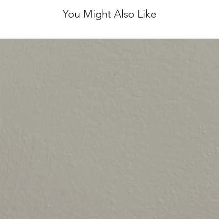
You Might Also Like
לא נלבש ועם התוויות
 לינטג' אחראית על
אל.
ירות מושלם, ולכן אנו
ן על כל שאלה נוספת ♥