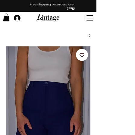
Free shipping on orders over
399₪