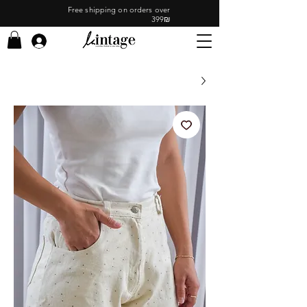
Free shipping on orders over
399₪