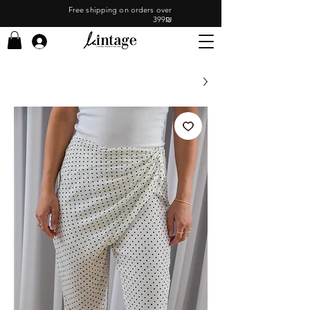
Free shipping on orders over
399₪