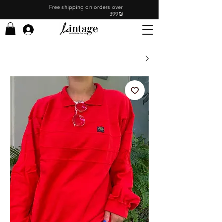
Free shipping on orders over
399₪