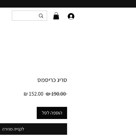
סריג כריסמס
מחיר
מחיר
 ‏190.00 ‏₪ 
רגיל
מבצע
הוספה לסל
לקנייה מהירה