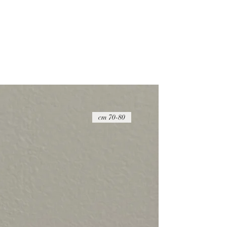
ההחזר הכספי יבוצע בניכוי של 20 ש"ח
על הפריט להיות במצבו המקורי, כאשר הוא 
שלמות
דמי החזרת המשלוח הם באחריות הקונה ואין
החזרת המוצרים באמצעות חברת דואר ישר
הדבר החשוב ביותר עבורנו הוא להעניק לך ש
זמינים בפייסבוק ובאינסטגרם כדי לענות לכ
70-80 cm