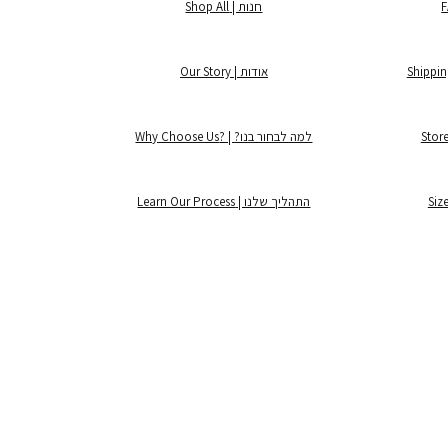
חנות | Shop All
אודות | Our Story
למה לבחור בנו? | ?Why Choose Us
התהליך שלנו | Learn Our Process
©2025 by Lintage