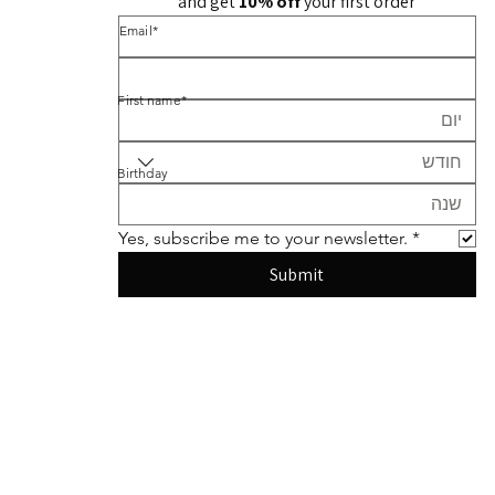
and get 
10% off 
your first order
*Email
*First name
חודש
Birthday
Yes, subscribe me to your newsletter.
*
Submit