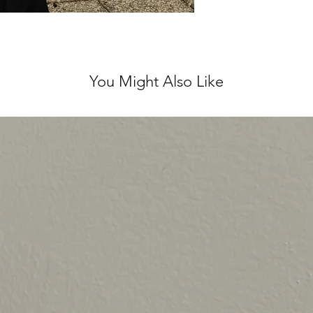
לא נלבש ועם התוויות
 לינטג' אחראית על
אל.
You Might Also Like
ירות מושלם, ולכן אנו
ן על כל שאלה נוספת ♥