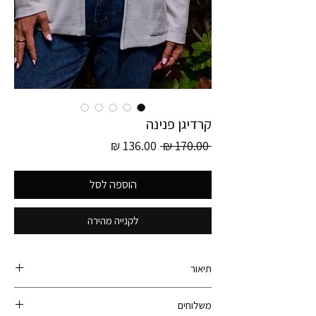
קרדיגן פנינה
מחיר
מחיר
 ‏170.00 ‏₪ 
רגיל
מבצע
הוספה לסל
לקנייה מהירה
תיאור
קולקציית גרמניה!
משלוחים
היקף חזה - 112 ס״מ (אין כפתורים אז יכול להתאים גם