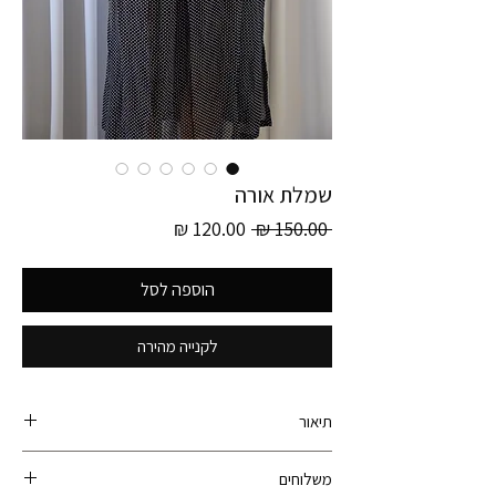
שמלת אורה
מחיר
מחיר
 ‏150.00 ‏₪ 
רגיל
מבצע
הוספה לסל
לקנייה מהירה
תיאור
קולקציית גרמניה חדשה! פריט זה הוא חלק מקולקציית
משלוחים
גרמניה ונאסף עם עוד מעל ל- 600 פריטי וינטג׳ ברחבי