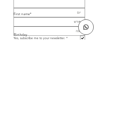
*First name
Birthday
Yes, subscribe me to your newsletter.
*
Submit
Facebook
חנות | Shop All
שאלות נפוצות | FAQ
Instagram
אודות | Our Story
ביטול עסקה | Shipping &
Contact
למה לבחור בנו? | ?Why Choose Us
Returns