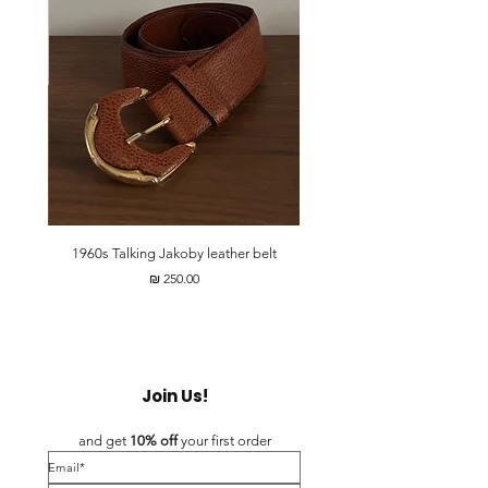
t
1960s Talking Jakoby leather belt
מחיר
Join Us!
and get 
10% off 
your first order
*Email