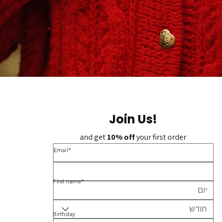
Join Us!
and get 
10% off 
your first order
*Email
*First name
חודש
Birthday