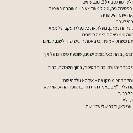
ורס, בת 28, מגבעתיים.
בפסיכולוגיה, ומגיל מאוד צעיר – מאוהבת באופנה,
אה איתה היסטוריה.
תי לעבר.
 שחוזרת מהגן, נועלת את כל נעלי העקב של אמא,
ה וממציאה לעצמה סיפורים.
תם משחק – משהו בי באמת הרגיש שייך לשם, לעולם
בתא, בוהה באלבומים ישנים, שומעת סיפורים על איך
י כבר הייתי שם: בתוך הסיפור, בתוך השמלה, בתוך
 והלב התכווץ מקנאה – איך לא נולדתי שם?
ה לי – "אם באמת היית חיה בתקופה ההיא, אולי לא
ל כך..."
לי לא.
י כאן, והלב שלי עדיין שם.