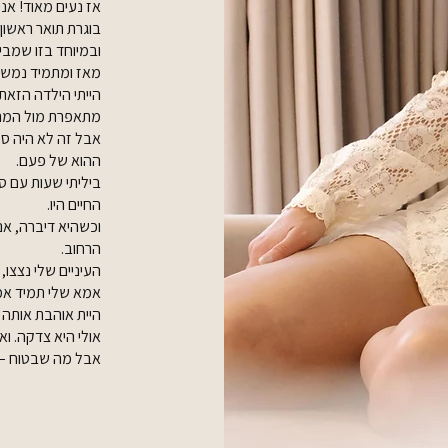
אז נעים מאוד! אני לינוי מ
בוגרת תואר ראשון 
ובמיוחד בזו שמבי
מאז ומתמיד נמשכ
הייתי הילדה הזאת
מתאפרת מול המרא
אבל זה לא היה ס
ההוא של פעם.
ביליתי שעות עם ס
החיים היו.
וכשהיא דיברה, אנ
הרחוב.
העיניים שלי נצצו,
אמא שלי תמיד אמר
היית אוהבת אותה כ
אולי היא צדקה. ואו
אבל מה שבטוח – אנ