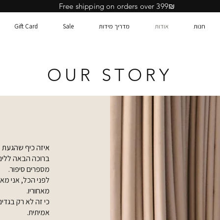
Free shipping on orders over 399₪
חנות
אודות
מדריך מידות
Sale
Gift Card
OUR STORY
​איזה כיף שהגעת 
ברוכה הבאה ללינט
מספרים סיפור.
לפני הכל, אני מ
מאחוריו.
כי זה לא רק בגדי
אמיתית.