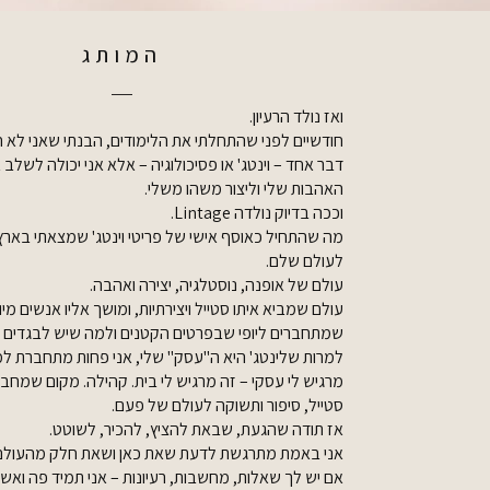
המותג
ואז נולד הרעיון.
חודשיים לפני שהתחלתי את הלימודים, הבנתי שאני לא ח
דבר אחד – וינטג' או פסיכולוגיה – אלא אני יכולה לשלב 
האהבות שלי וליצור משהו משלי.
וככה בדיוק נולדה Lintage.
מה שהתחיל כאוסף אישי של פריטי וינטג' שמצאתי בארץ 
לעולם שלם.
עולם של אופנה, נוסטלגיה, יצירה ואהבה.
עולם שמביא איתו סטייל ויצירתיות, ומושך אליו אנשים מיו
שמתחברים ליופי שבפרטים הקטנים ולמה שיש לבגדים י
למרות שלינטג' היא ה"עסק" שלי, אני פחות מתחברת למי
מרגיש לי עסקי – זה מרגיש לי בית. קהילה. מקום שמחב
סטייל, סיפור ותשוקה לעולם של פעם.
אז תודה שהגעת, שבאת להציץ, להכיר, לשוטט.
אני באמת מתרגשת לדעת שאת כאן ושאת חלק מהעולם
אם יש לך שאלות, מחשבות, רעיונות – אני תמיד פה וא