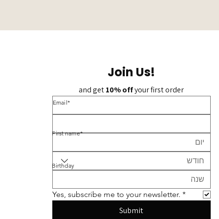
Join Us!
and get 
10% off 
your first order
*Email
*First name
חודש
Birthday
Yes, subscribe me to your newsletter.
*
Submit