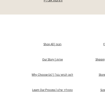
!החנות אונליין
חנות | Shop All
אודות | Our Story
למה לבחור בנו? | ?Why Choose Us
התהליך שלנו | Learn Our Process