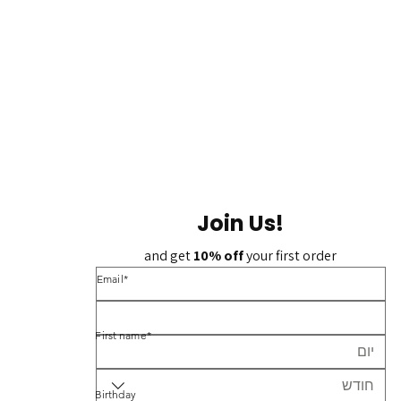
Join Us!
and get 
10% off 
your first order
*Email
*First name
חודש
Birthday