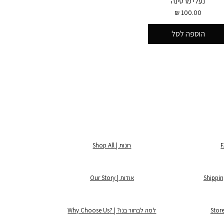
נעלי מרטינה
מחיר
הוספה לסל
חנות | Shop All
אודות | Our Story
למה לבחור בנו? | ?Why Choose Us