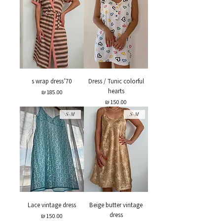
70’s wrap dress
Dress / Tunic colorful
hearts
מחיר
מחיר
S-M
S-M
Lace vintage dress
Beige butter vintage
dress
מחיר