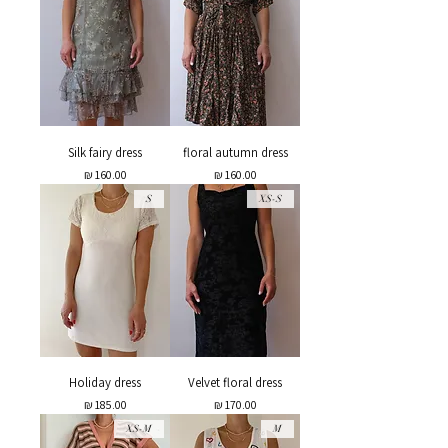
Silk fairy dress
floral autumn dress
מחיר
מחיר
S
XS-S
Holiday dress
Velvet floral dress
מחיר
מחיר
XS-M
M