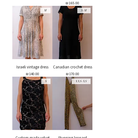
מחיר
M
S-M
Israeli vintage dress
Canadian crochet dress
מחיר
מחיר
S
XXS-XS
Custom made velvet
Stunning leopard