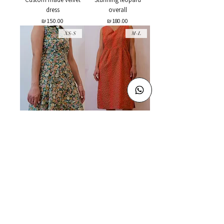
dress
overall
מחיר
מחיר
XS-S
M-L
French vintage dress
Orange custom made
floral dress
מחיר
מחיר רגיל
מחיר מבצע
Join Us!
and get 
10% off 
your first order