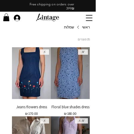
Free shipping on orders over
399₪
ראשי
שמלות
35 מוצרים
S
M
Jeans flowers dress
Floral blue shades dress
מחיר
מחיר
S
S-M