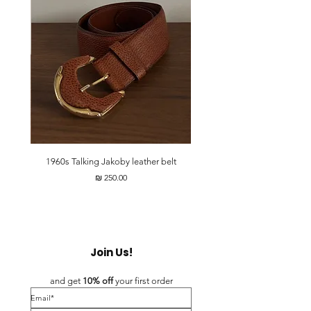
t
1960s Talking Jakoby leather belt
מחיר
Join Us!
and get 
10% off 
your first order
*Email