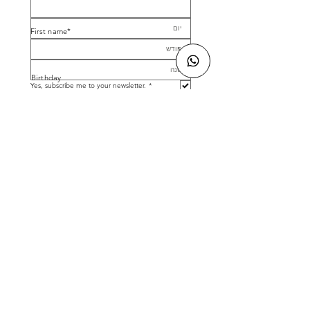
*First name
Birthday
Yes, subscribe me to your newsletter.
*
Submit
Facebook
חנות | Shop All
שאלות נפוצות | FAQ
Instagram
אודות | Our Story
ביטול עסקה | Shipping &
Contact
למה לבחור בנו? | ?Why Choose Us
Returns