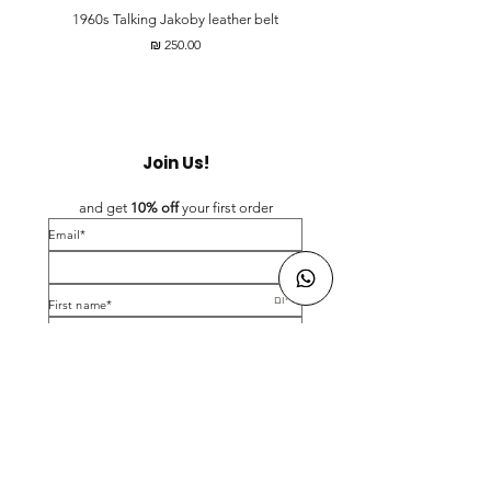
t
1960s Talking Jakoby leather belt
מחיר
Join Us!
and get 
10% off 
your first order
*Email
*First name
Birthday
Yes, subscribe me to your newsletter.
*
Submit