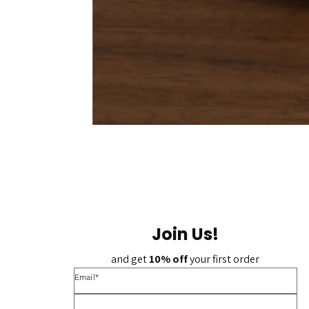
Join Us!
and get 
10% off 
your first order
*Email