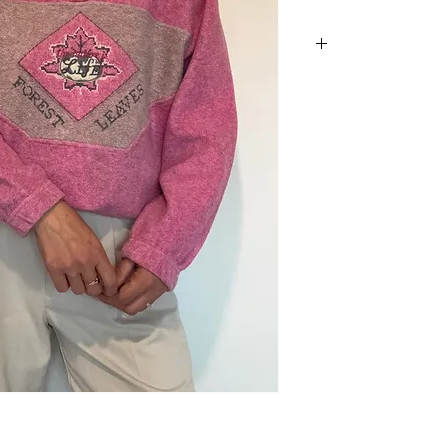
 חזה 89 ס״מ וניתן לראות שהוא משגע גם