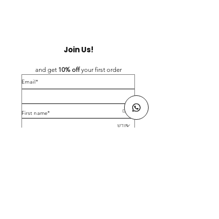
Join Us!
and get 
10% off 
your first order
*Email
*First name
Birthday
Yes, subscribe me to your newsletter.
*
Submit