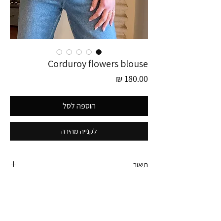
Corduroy flowers blouse
מחיר
הוספה לסל
לקנייה מהירה
תיאור
פריט זה לוקט בגרמניה!
חולצת וינטג׳ קורדרוי מכופתרת, עם פרינט פרחים וכיס
בחזית. מהממת ברמות וצבעים שלמות שלא עוברים
פה טוב.