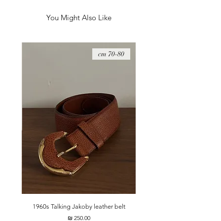
הרכב בד - 100% כותנה
היקף חזה - 110 ס״מ
You Might Also Like
08 cm
70-80 cm
t
1960s Talking Jakoby leather belt
מחיר