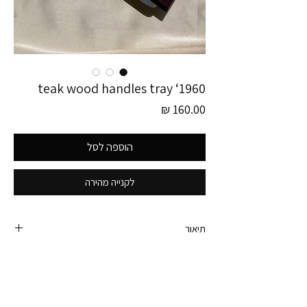
1960‘ teak wood handles tray
מחיר
הוספה לסל
לקנייה מהירה
תיאור
מגש וינטג׳ סטיינלס סטיל (לא מחליד)
עם ידיות עץ טיק
תוצרת KIH
הונג קונג 1960 חתום