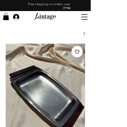
Free shipping on orders over
399₪