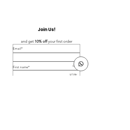
Join Us!
and get 
10% off 
your first order
*Email
*First name
Birthday
Yes, subscribe me to your newsletter.
*
Submit