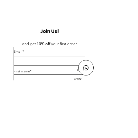
Join Us!
and get 
10% off 
your first order
*Email
*First name
Birthday
Yes, subscribe me to your newsletter.
*
Submit