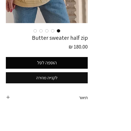
Butter sweater half zip
מחיר
הוספה לסל
לקנייה מהירה
תיאור
פריט זה לוקט בגרמניה
סוודר חצי רוכסן מושלם.
סקאלה של צבעי בלונד חמאה אומברה ושרוולים 7/8
הוא מעלף.