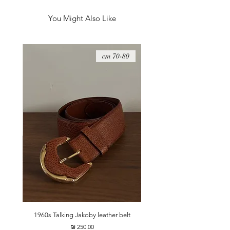
וגם נעים על הגוף כי הוא 30% צמר בתולי בשילוב 70%
אקריל מיוחד.
You Might Also Like
היקף חזה - 116 ס״מ
08 cm
70-80 cm
t
1960s Talking Jakoby leather belt
מחיר