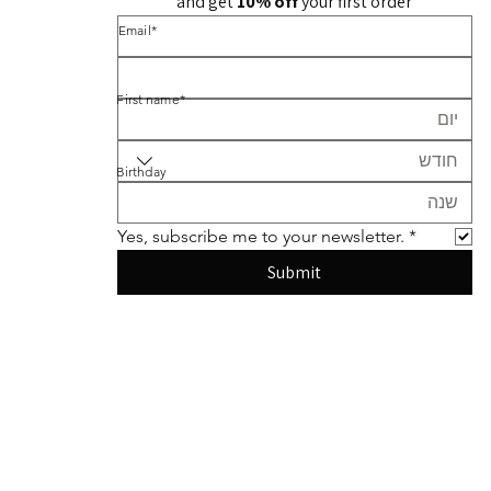
and get 
10% off 
your first order
*Email
*First name
חודש
Birthday
Yes, subscribe me to your newsletter.
*
Submit