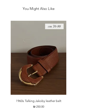
You Might Also Like
08 cm
70-80 cm
t
1960s Talking Jakoby leather belt
מחיר