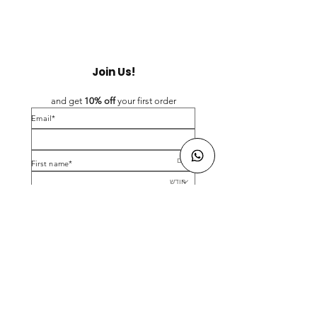
Join Us!
and get 
10% off 
your first order
*Email
*First name
Birthday
Yes, subscribe me to your newsletter.
*
Submit