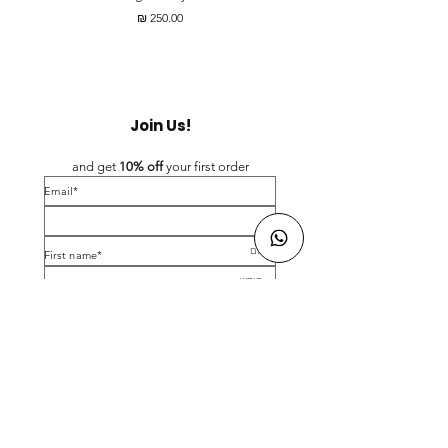
מחיר
Join Us!
and get 
10% off 
your first order
*Email
*First name
Birthday
Yes, subscribe me to your newsletter.
*
Submit