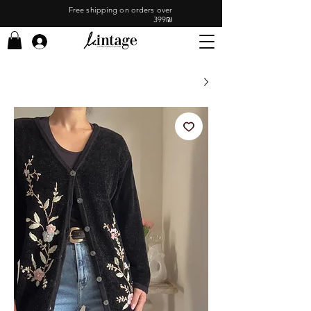
Free shipping on orders over
399₪