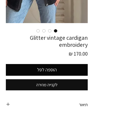
Glitter vintage cardigan
embroidery
מחיר
הוספה לסל
לקנייה מהירה
תיאור
קרדיגן רקום בעבודת יד מושלםםם.
קרדיגן וינטג׳ מבד מנצנץ עם רקמות פרחים וחרוזים
בעבודת יד.