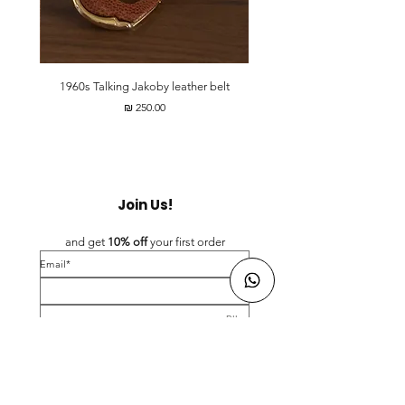
t
1960s Talking Jakoby leather belt
מחיר
Join Us!
and get 
10% off 
your first order
*Email
*First name
Birthday
Yes, subscribe me to your newsletter.
*