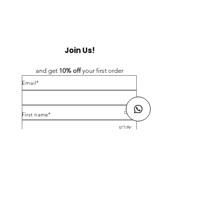
Join Us!
and get 
10% off 
your first order
*Email
*First name
Birthday
Yes, subscribe me to your newsletter.
*
Submit