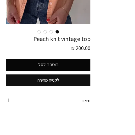
Peach knit vintage top
מחיר
הוספה לסל
לקנייה מהירה
תיאור
פריט זה לוקט בגרמניה
חולצת וינטג׳ סריגית ומכופתרת בגוון אפרסקי.
ניתן ללכת פתוח/סגור.
היקף חזה במצב סגור - 96 ס״מ (אך נמתחת). מידה