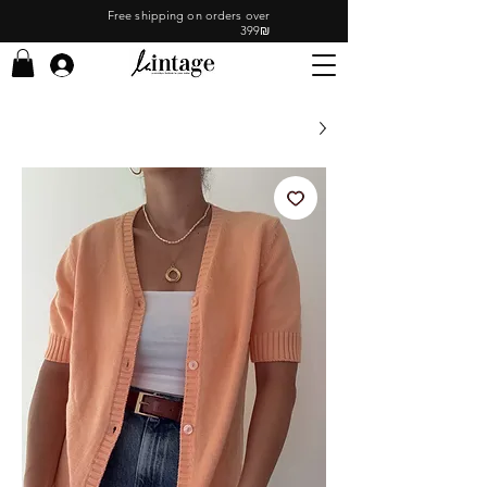
Free shipping on orders over
399₪