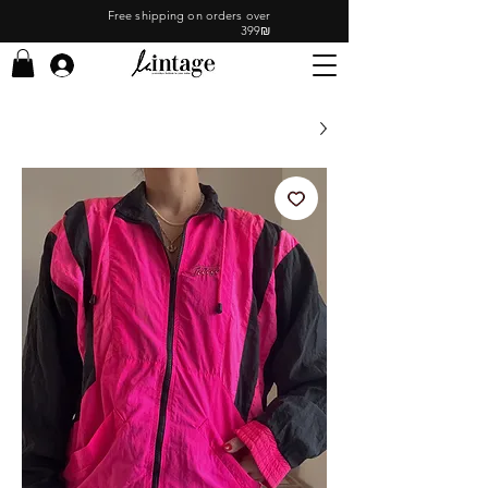
Free shipping on orders over
399₪