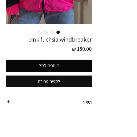
pink fuchsia windbreaker
מחיר
הוספה לסל
לקנייה מהירה
תיאור
ווינדברייקר וינטג׳ מושלם מהאייטיז! שחור בשילוב ורוד
פוקסיה, ביטנה מכותנה ושני כיסים בחזית.
יפהפה.
היקף חזה - 118 ס״מ. יתאים למידה לארג׳ או למידות