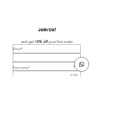
Join Us!
and get 
10% off 
your first order
*Email
*First name
Birthday
Yes, subscribe me to your newsletter.
*
Submit