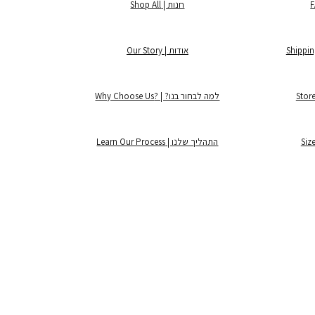
חנות | Shop All
אודות | Our Story
למה לבחור בנו? | ?Why Choose Us
התהליך שלנו | Learn Our Process
©2025 by Lintage