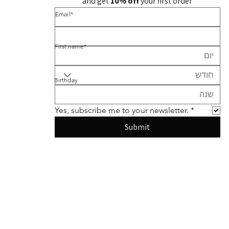
and get 
10% off 
your first order
*Email
*First name
חודש
Birthday
Yes, subscribe me to your newsletter.
*
Submit