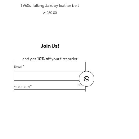
t
1960s Talking Jakoby leather belt
מחיר
Join Us!
and get 
10% off 
your first order
*Email
*First name
Birthday
Yes, subscribe me to your newsletter.
*
Submit