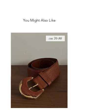
זהב.
You Might Also Like
08 cm
70-80 cm