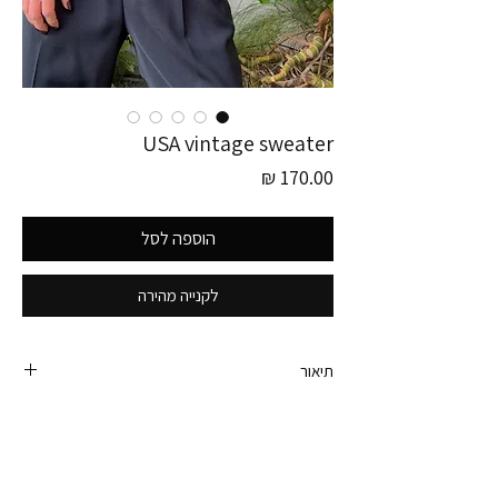
USA vintage sweater
מחיר
הוספה לסל
לקנייה מהירה
תיאור
סוודר וינטג׳ אמריקאי מהמם מהאייטיז.
יכול לשמש גם כטוניקה או אפילו כשמלה לנמוכות
יותר.
היקף חזה - 102 ס״מ