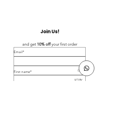
Join Us!
and get 
10% off 
your first order
*Email
*First name
Birthday
Yes, subscribe me to your newsletter.
*
Submit