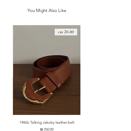
You Might Also Like
08 cm
70-80 cm
t
1960s Talking Jakoby leather belt
מחיר