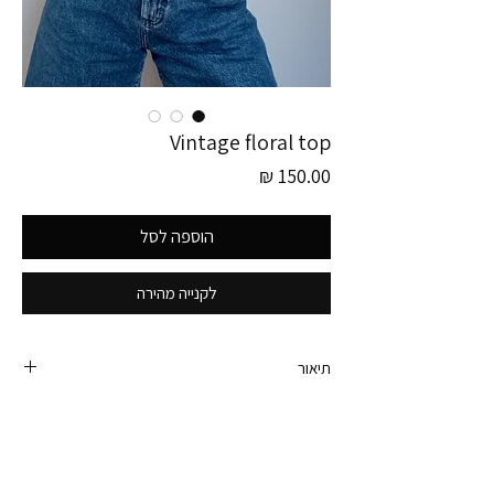
Vintage floral top
מחיר
הוספה לסל
לקנייה מהירה
תיאור
פריט זה לוקט בגרמניה
גופיית וינטג׳ בפרינט פרחוני יפהפה.
קלילה ונשפכת על הגוף.
היקף חזה - 110 ס״מ