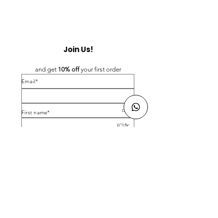
Join Us!
and get 
10% off 
your first order
*Email
*First name
Birthday
Yes, subscribe me to your newsletter.
*
Submit