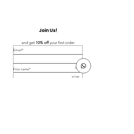
Join Us!
and get 
10% off 
your first order
*Email
*First name
Birthday
Yes, subscribe me to your newsletter.
*
Submit