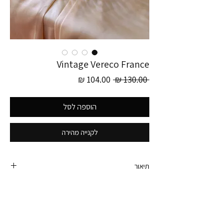
Vintage Vereco France
מחיר
מחיר
 ‏130.00 ‏₪ 
רגיל
מבצע
הוספה לסל
לקנייה מהירה
תיאור
קערת הגשת מאכלים/תכשיטים בצורת אליפסה
מזכוכית קריסטלית מיוחדת בשילוב דוגמאות ועיטורים.
Vereco
תוצרת צרפת שנות ה- 80. חתומה.