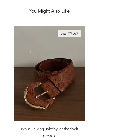
מיוחדת, קלאסית ויפהפיה.
מידות - 13*20 ס״מ
You Might Also Like
08 cm
70-80 cm
t
1960s Talking Jakoby leather belt
מחיר