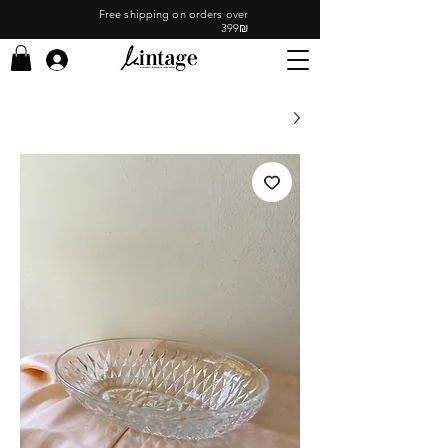
Free shipping on orders over
399₪