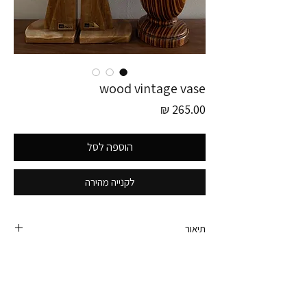
wood vintage vase
מחיר
הוספה לסל
לקנייה מהירה
תיאור
פריט זה לוקט בגרמניה!
ואזה מטריפההה מעץ. היא משגעת ופיס מדהים ונדיר.
היא מעץ ולכן תהיה קלאסית לפרחים יבשים, לפמפס
או לפרחים מלאכותיים. ובעיניי - מקפיץ את המדף