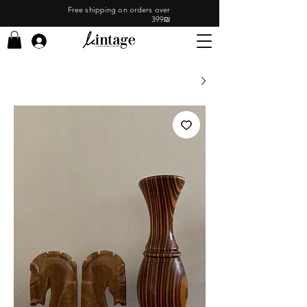
Free shipping on orders over
399₪