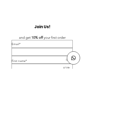
Join Us!
and get 
10% off 
your first order
*Email
*First name
Birthday
Yes, subscribe me to your newsletter.
*
Submit