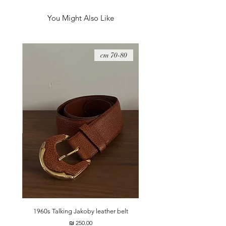
בבית גם ככה בפני עצמו.
גובה - 27 ס״מ
You Might Also Like
08 cm
70-80 cm
t
1960s Talking Jakoby leather belt
מחיר