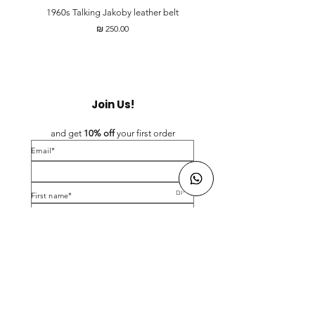
t
1960s Talking Jakoby leather belt
מחיר
Join Us!
and get 
10% off 
your first order
*Email
*First name
Birthday
Yes, subscribe me to your newsletter.
*
Submit