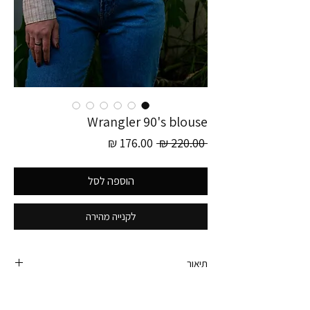
Wrangler 90's blouse
מחיר
מחיר
 ‏220.00 ‏₪ 
רגיל
מבצע
הוספה לסל
לקנייה מהירה
תיאור
חולצה מכופתרת של Wrangler משנות ה- 90.
משובצת וקלאסית בצבעים עדינים.