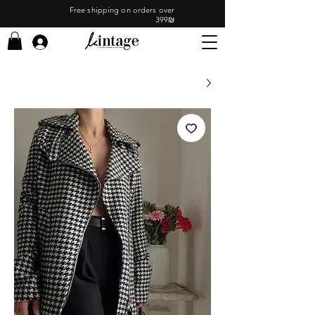
Free shipping on orders over
399₪