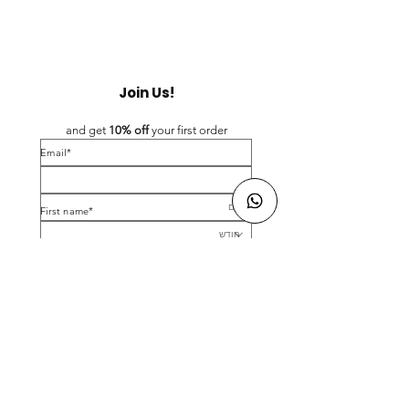
Join Us!
and get 
10% off 
your first order
*Email
*First name
Birthday
Yes, subscribe me to your newsletter.
*
Submit