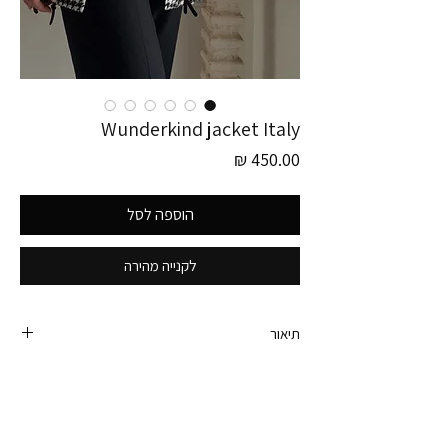
Wunderkind jacket Italy
מחיר
הוספה לסל
לקנייה מהירה
תיאור
פריט זה לוקט בגרמניה
מעיל/ג׳קט משגע ואיכותי ברמות.
לא בוינטג׳ - אלא במצב חדש ומושלם.
של המותג היוקרתי wunderkind