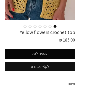
Yellow flowers crochet top
מחיר
הוספה לסל
לקנייה מהירה
תיאור
פריט זה לוקט בגרמניה
חולצת קרושה מכופתרת עם קרושה בדוגמת פרחים.
ניתן ללבוש סגור/פתוח כמו בתמונות.
היקף חזה במצב סגור - 94 ס״מ (אך נמתחת).