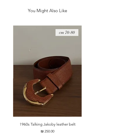
You Might Also Like
08 cm
70-80 cm
t
1960s Talking Jakoby leather belt
מחיר