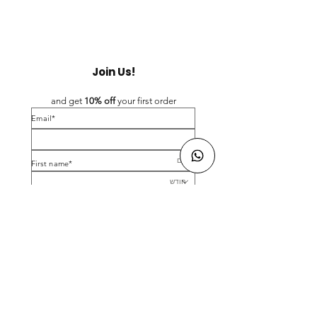
Join Us!
and get 
10% off 
your first order
*Email
*First name
Birthday
Yes, subscribe me to your newsletter.
*
Submit