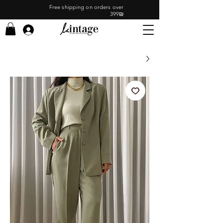
Free shipping on orders over
399₪