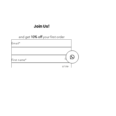
Join Us!
and get 
10% off 
your first order
*Email
*First name
Birthday
Yes, subscribe me to your newsletter.
*
Submit