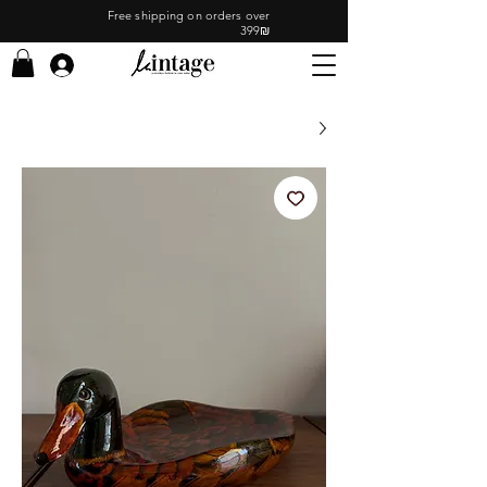
Free shipping on orders over
399₪