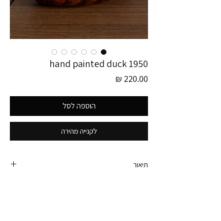
1950 hand painted duck
מחיר
הוספה לסל
לקנייה מהירה
תיאור
פריט זה לוקט בגרמניה 🤍
כלי ברווז מתוקי משנות ה- 50 בעבודת יד מהממת.
מתאים לתכשיטים, הגשה, דקורציה, איפור וכל מה
שעולה לראש.