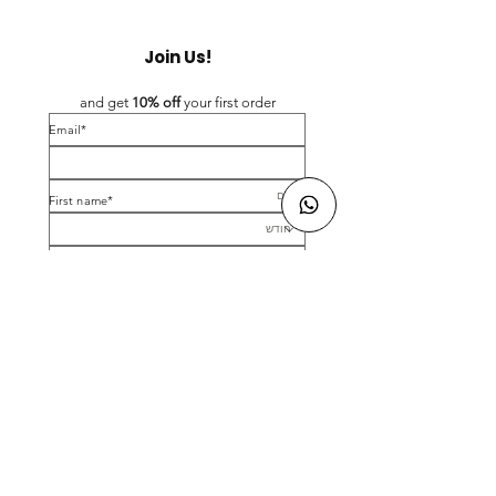
Join Us!
and get 
10% off 
your first order
*Email
*First name
Birthday
Yes, subscribe me to your newsletter.
*
Submit