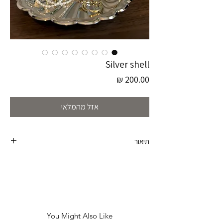
Silver shell
מחיר
אזל מהמלאי
תיאור
פריט זה לוקט בגרמניה 🤍
צדפת וינטג׳ כסופה מעלפת. הפריט שאתן הכי אוהבות
בעולם (וגם אני:)
היא קלה ובגודל פרקטי ברמות. עם עיטורים ועיצוב
מושלם.
תתאים להגשה או לאחסון תכשיטים (או כל דבר אחר
You Might Also Like
שעולה לראש).