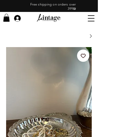
Free shipping on orders over
399₪