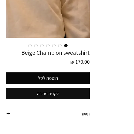
Beige Champion sweatshirt
מחיר
הוספה לסל
לקנייה מהירה
תיאור
סווצ׳רט ספורטיבי וטרנדי של צ׳מפיון. צבע בז׳ יפהפה
ולא עבה.