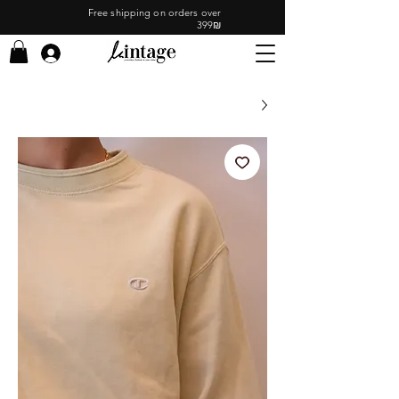
Free shipping on orders over
399₪