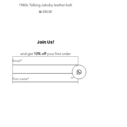
t
1960s Talking Jakoby leather belt
מחיר
Join Us!
and get 
10% off 
your first order
*Email
*First name
Birthday
Yes, subscribe me to your newsletter.
*
Submit