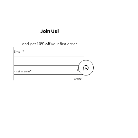
Join Us!
and get 
10% off 
your first order
*Email
*First name
Birthday
Yes, subscribe me to your newsletter.
*
Submit