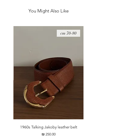
(שנחשב למדויק ואמין).
מגיע עם סוללה חדשה
You Might Also Like
08 cm
70-80 cm
t
1960s Talking Jakoby leather belt
מחיר