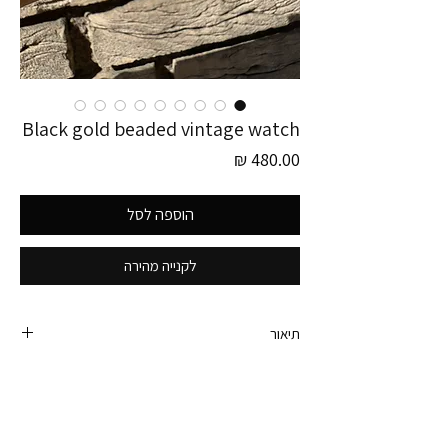
Black gold beaded vintage watch
מחיר
הוספה לסל
לקנייה מהירה
תיאור
פריט זה לוקט בגרמניה!
שעון וינטג׳ משגע משנות ה- 80.
רצועה מחורזת יפהפיה ועדינה.
לוח בצבע שחור, עם ספרות רומיות ומנגנון קוורץ יפני