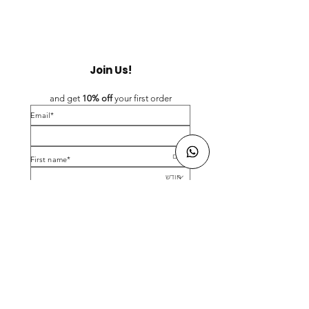
Join Us!
and get 
10% off 
your first order
*Email
*First name
Birthday
Yes, subscribe me to your newsletter.
*
Submit