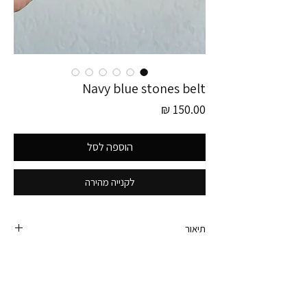
Navy blue stones belt
מחיר
הוספה לסל
לקנייה מהירה
תיאור
פריט זה לוקט בגרמניה
חגורת נייבי עם אבזם זהוב מעוצב באבנים צבעוניות
קטנות. מיוחדת והכי וינטגגג׳
תתאים להיקפים 79-91 ס״מ