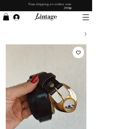
Free shipping on orders over
399₪