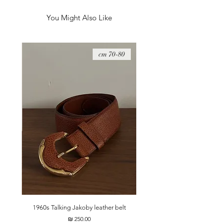
You Might Also Like
08 cm
70-80 cm
t
1960s Talking Jakoby leather belt
מחיר